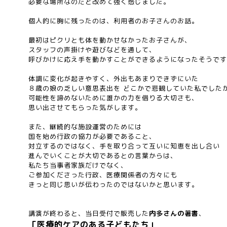
必要な場所なのだと改めて強く感じました。
個人的に胸に残ったのは、利用者のお子さんのお話。
最初はピクリとも体を動かせなかったお子さんが、
スタッフの声掛けや遊びなどを通して、
呼びかけに応え手を動かすことができるようになったそうです
体調に変化が起きやすく、外出もあまりできずにいた
８歳の娘の乏しい意思表出を どこかで悲観していた私でした
可能性を諦めないために誰かの力を借りる大切さも、
思い出させてもらった気がします。
また、継続的な施設運営のためには
国を始め行政の協力が必要であること、
対立するのではなく、手を取り合って互いに知恵を出し合い
進んでいくことが大切であるとの言葉からは、
私たち当事者家族だけでなく、
ご参加くださった行政、医療関係者の方々にも
きっと同じ思いが伝わったのではないかと思います。
講演が終わると、当日受付で販売した
内多さんの著書
、
「医療的ケアのある子どもたち」