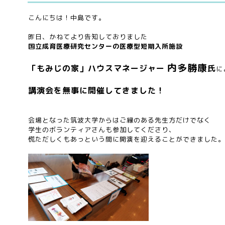
こんにちは！中島です。
昨日、かねてより告知しておりました
国立成育医療研究センターの医療型短期入所施設
内多勝康
「もみじの家」ハウスマネージャー
氏
に
講演会
を無事に開催してきまし
た！
会場となった筑波大学からはご縁のある先生方だけでなく
学生のボランティアさんも参加してくださり、
慌ただしくもあっという間に開演を迎えることができました。