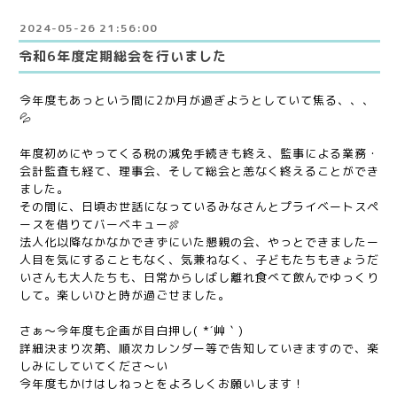
2024-05-26 21:56:00
令和6年度定期総会を行いました
今年度もあっという間に2か月が過ぎようとしていて焦る、、、
💦
年度初めにやってくる税の減免手続きも終え、監事による業務・
会計監査も経て、理事会、そして総会と恙なく終えることができ
ました。
その間に、日頃お世話になっているみなさんとプライベートスペ
ースを借りてバーベキュー🍖
法人化以降なかなかできずにいた懇親の会、やっとできましたー
人目を気にすることもなく、気兼ねなく、子どもたちもきょうだ
いさんも大人たちも、日常からしばし離れ食べて飲んでゆっくり
して。楽しいひと時が過ごせました。
さぁ～今年度も企画が目白押し( *´艸｀)
詳細決まり次第、順次カレンダー等で告知していきますので、楽
しみにしていてくださ～い
今年度もかけはしねっとをよろしくお願いします！