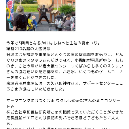
今年で3回目となるかけはしねっと主催の夏まつり。
総勢210名超の大盛況😍
会場には多機能型事業所どんぐりの家の駐車場をお借りし、どん
ぐりの家のスタッフさんだけでなく、多機能型事業所ゆう、もも
のき、さとう障がい者支援センターつくばからも多くのスタッフ
さんの協力をいただき綿あめ、かき氷、いくつものゲームコーナ
ーを開くことができました。
来場者用駐車場には一の矢八坂神社さま、サポートセンターここ
ろさまの協力もいただきました。
オープニングにはつくばdeウクレレのみなさんのミニコンサー
ト🎶
株式会社幸和義肢研究所さまの協賛で来ていただくことができた
足長風船ピエロさんは長蛇の列ができるほど子どもたちに大人
気。