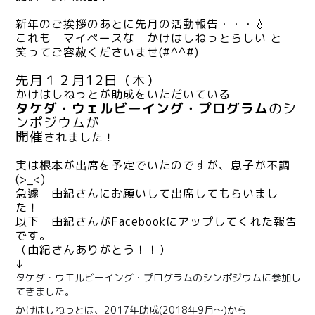
新年のご挨拶のあとに先月の活動報告・・・💧
これも マイペースな かけはしねっとらしい と
笑ってご容赦くださいませ(#^^#)
先月１２月12日（木）
かけはしねっとが助成をいただいている
タケダ・ウェルビーイング・プログラム
のシ
ンポジウムが
開催
されました！
実は根本が出席を予定でいたのですが、息子が不調
(>_<)
急遽 由紀さんにお願いして出席してもらいまし
た！
以下 由紀さんがFacebookにアップしてくれた報告
です。
（由紀さんありがとう！！）
↓
タケダ・ウエルビーイング・プログラムのシンポジウムに参加し
てきました。
かけはしねっとは、2017年助成(2018年9月～)から