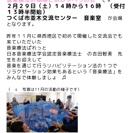
です
２月２９日（土）１４時から１６時 （受付
１３時半開始）
つくば市並木交流センター 音楽室
が会場
となります。
昨年１１月に県西地区で初めて開催した交流会でも
来ていただいた
音楽療法ぱれっと
日本音楽療法学会認定音楽療法士 の吉田智美 先
生をお迎えして
音楽を通じて行うリハビリテーション法の１つで
リラクゼーション効果もあるという「音楽療法」を
みんなで体験しましょ ♫
（ ↓ 写真は11月の活動の様子です）